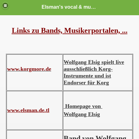
Elsman's vocal & music school
Links zu Bands, Musikerportalen, ...
Wolfgang Elsig spielt live
www.korgmore.de
ausschließlich Korg-
Instrumente und ist
Endorser für Korg
Homepage von
www.elsman.de.tl
Wolfgang Elsig
Band von Wolfgang