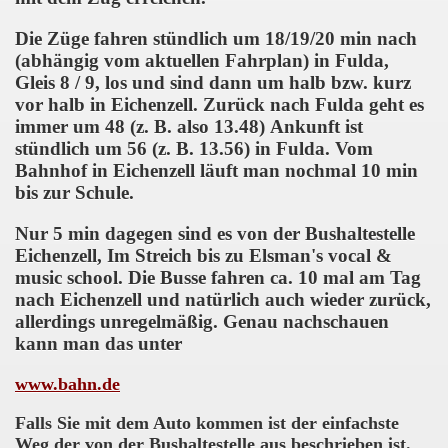
Die Züge fahren stündlich um 18/19/20 min nach
(abhängig vom aktuellen Fahrplan) in Fulda,
Gleis 8 / 9, los und sind dann um halb bzw. kurz
vor halb in Eichenzell.
Zurück nach Fulda geht es
immer um 48 (z. B. also 13.48) Ankunft ist
stündlich um 56 (z. B. 13.56) in Fulda.
Vom
Bahnhof in Eichenzell läuft man nochmal 10 min
bis zur Schule.
Nur 5 min dagegen sind es von der Bushaltestelle
Eichenzell, Im Streich bis zu Elsman's vocal &
music school. Die Busse fahren ca. 10 mal am Tag
nach Eichenzell und natürlich auch wieder zurück,
allerdings unregelmäßig. Genau nachschauen
kann man das unter
www.bahn.de
Falls Sie mit dem Auto kommen ist der einfachste
Weg der von der Bushaltestelle aus beschrieben ist.