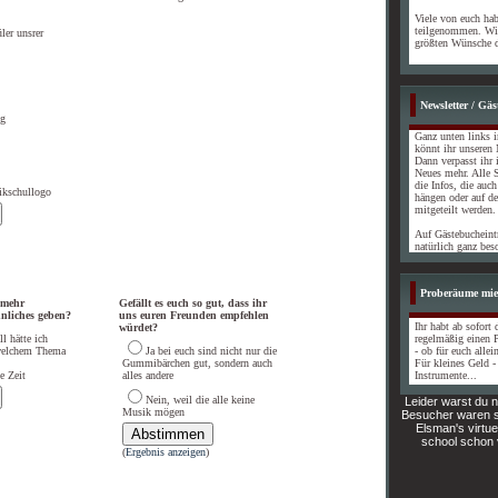
Viele von euch ha
teilgenommen. Wi
ler unsrer
größten Wünsche d
Newsletter / Gä
ng
Ganz unten links i
könnt ihr unseren 
Dann verpasst ihr 
Neues mehr. Alle S
die Infos, die auc
ikschullogo
hängen oder auf der
mitgeteilt werden.
Auf Gästebucheintr
natürlich ganz bes
Proberäume mie
 mehr
Gefällt es euch so gut, dass ihr
nliches geben?
uns euren Freunden empfehlen
Ihr habt ab sofort
würdet?
l hätte ich
regelmäßig einen 
 welchem Thema
Ja bei euch sind nicht nur die
- ob für euch allei
Gummibärchen gut, sondern auch
Für kleines Geld -
e Zeit
alles andere
Instrumente...
Nein, weil die alle keine
Leider warst du n
Musik mögen
Besucher waren s
Elsman's virtue
school schon 
(
Ergebnis anzeigen
)