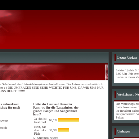
Letztes Update
Letztes Update 3.
6.00 Uhr. Für event
Seiten in dieser Zei
er Schule und den Unterrichtsangeboten beeinflussen. Die Antworten sind natürlich
 zu lesen :-) DIE UMFRAGEN SIND SEHR WICHTIG FÜR UNS, DA WIR UNS NUR
 HELFT!!!!!!!!!
Workshops / Ne
Die Workshops habe
uns aufmerksam
Hättet ihr Lust auf Dance for
Seite bekommen. N
chtig für uns!)
Fans, wo ihr die Tanzschritte, der
ihr trotzdem weite
großen Sänger und Sängerinnen
entsprechendem Ve
lernt?
Seiten.
Ja, das ist
66,1%
schine
total cool
Nein, hab
che.de
drei linke
33,9%
Umfragen
Füße
59 Stimmen gesamt