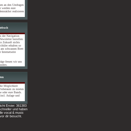
ben an den Umfragen
r werden eure
emnächst realisieren
stebuch
n der Navigation
Newsletter bestellen.
in Zukunft nichts
chüler erhalten so
h am schwarzen Brett
 Internetseite
äge freuen wir uns
onders.
ten
 die Möglichkeit
Proberaum zu mieten
ne oder eure Bands.
 incl. Anlage und
icht Erster. 361383
chneller und haben
lle vocal & music
vor dir besucht.