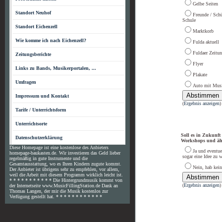
Gelbe Seiten
Standort Neuhof
Freunde / Schü
Schule
Standort Eichenzell
Marktkorb
Wie komme ich nach Eichenzell?
Fulda aktuell
Fuldaer Zeitu
Zeitungsberichte
Flyer
Links zu Bands, Musikerportalen, ...
Plakate
Umfragen
Auto mit Mus
Impressum und Kontakt
(
Ergebnis anzeigen
)
Tarife / Unterrichtsform
Unterrichtsorte
Soll es in Zukunft
Datenschutzerklärung
Workshops und äh
Diese Homepage ist eine kostenlose des Anbieters
Ja und eventuel
homepage-baukasten.de. Wir investieren das Geld lieber
sogar eine Idee zu
regelmäßig in gute Instrumente und die
Gesamtausstattung, wo es Ihren Kindern zugute kommt.
Nein, hab kein
Der Anbieter ist übrigens sehr zu empfehlen, vor allem,
weil die Arbeit mit diesem Programm wirklich leicht ist.
* * * * * * * * * * * Die Hintergrundmusik kommt von
(
Ergebnis anzeigen
)
der Internetseite www.MusicFillingStation.de Dank an
Thomas Langen, der mir die Musik kostenlos zur
Verfügung gestellt hat. * * * * * * * * * * * *