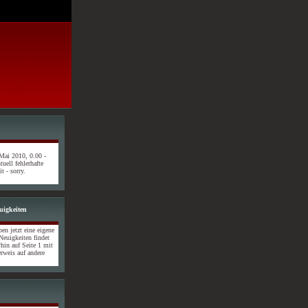
 Mai 2010, 0.00 -
uell fehlerhafte
t - sorry.
uigkeiten
n jetzt eine eigene
euigkeiten findet
rhin auf Seite 1 mit
rweis auf andere