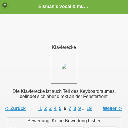
Elsman's vocal & music school
Klavierecke
Die Klavierecke ist auch Teil des Keyboardraumes,
befindet sich aber direkt an der Fensterfront.
<- Zurück
1
2
3
4
5
6
7
8
9
...
19
Weiter ->
Bewertung: Keine Bewertung bisher